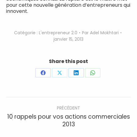
pour cette nouvelle génération d’entrepreneurs qui
innovent.
Catégorie :
L'entrepreneur 2.0
Par
Adel Mokhtari
janvier 15, 2013
Share this post
Partager
Partager
Partager
Partager
sur
sur
sur
sur
Facebook
X
LinkedIn
WhatsApp
Navigation
PRÉCÉDENT
article
10 rappels pour vos actions commerciales
Article
2013
précédent
: