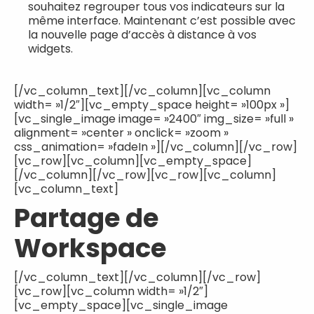
souhaitez regrouper tous vos indicateurs sur la
même interface. Maintenant c’est possible avec
la nouvelle page d’accès à distance à vos
widgets.
[/vc_column_text][/vc_column][vc_column
width= »1/2″][vc_empty_space height= »100px »]
[vc_single_image image= »2400″ img_size= »full »
alignment= »center » onclick= »zoom »
css_animation= »fadeIn »][/vc_column][/vc_row]
[vc_row][vc_column][vc_empty_space]
[/vc_column][/vc_row][vc_row][vc_column]
[vc_column_text]
Partage de
Workspace
[/vc_column_text][/vc_column][/vc_row]
[vc_row][vc_column width= »1/2″]
[vc_empty_space][vc_single_image