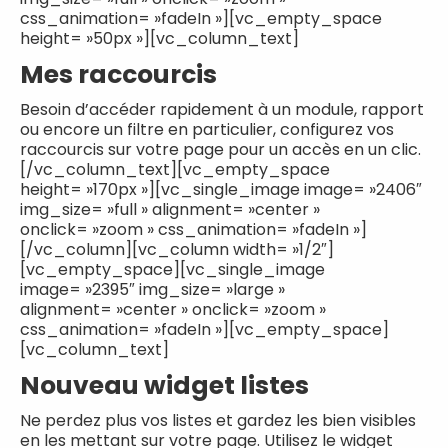
css_animation= »fadeIn »][vc_empty_space
height= »50px »][vc_column_text]
Mes raccourcis
Besoin d’accéder rapidement à un module, rapport
ou encore un filtre en particulier, configurez vos
raccourcis sur votre page pour un accès en un clic.
[/vc_column_text][vc_empty_space
height= »170px »][vc_single_image image= »2406″
img_size= »full » alignment= »center »
onclick= »zoom » css_animation= »fadeIn »]
[/vc_column][vc_column width= »1/2″]
[vc_empty_space][vc_single_image
image= »2395″ img_size= »large »
alignment= »center » onclick= »zoom »
css_animation= »fadeIn »][vc_empty_space]
[vc_column_text]
Nouveau widget listes
Ne perdez plus vos listes et gardez les bien visibles
en les mettant sur votre page. Utilisez le widget