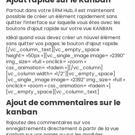
Partout dans votre ERM Hub, il est maintenant
possible de créer un élément rapidement sans
quitter l’interface sur laquelle vous êtes avec les
boutons d’ajout rapide sur votre vue KANBAN.
Idéal quand vous devez créer un nouvel élément
sans quitter vos pages: le bouton d’ajout rapide.
[/vc_column_text][vc_empty_space
height= »50px »][vc_single_image image= »2390″
img_size= »full » onclick= »zoom »
css_animation= »fadeIn »][/vc_column]
[vc_column width= »1/2″][vc_empty_space]
[vc_single_image image= »2392″ img_size= »full »
onclick= »zoom » css_animation= »fadeIn »]
[vc_empty_space][vc_column_text]
Ajout de commentaires sur le
kanban
Rajoutez des commentaires sur vos
enregistrements directement à partir de la vue
Kanban sur vos pages ou sur les modules