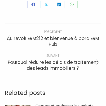
Partager
Partager
Partager
Partager
sur
sur
sur
sur
Facebook
X
LinkedIn
WhatsApp
Navigation
PRÉCÉDENT
article
Au revoir ERM212 et bienvenue à bord ERM
Article
Hub
précédent
:
SUIVANT
Pourquoi réduire les délais de traitement
Article
des leads immobiliers ?
suivant
:
Related posts
Comment optimiser les achats